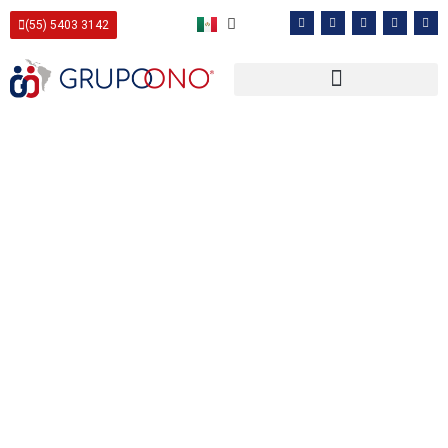
(55) 5403 3142
Reclutamiento y Selección
de Personal
Somos expertos en buscar talento humano
para los siguientes sectores:
Garantizamos candidatos acordes al perfil que
estás buscando.