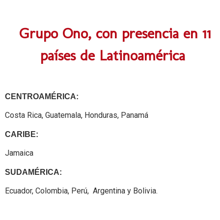
Grupo Ono, con presencia en 11
países de Latinoamérica
CENTROAMÉRICA:
Costa Rica, Guatemala, Honduras, Panamá
CARIBE:
Jamaica
SUDAMÉRICA:
Ecuador, Colombia, Perú, Argentina y Bolivia.
Guatemalaaaaaaaaaaaaaaaaa
Honduraaaaaaaaaaaaaaaaas
Méxicoooooooo
Costa Ricaaaaaaaaaaaa
Colombiaaaaaaaaaaaa
Peruuuuuuuuuuu
Argentinaaaaaaaaaaaaaa