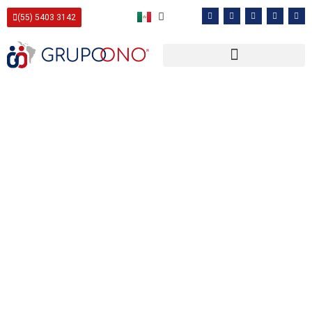
(55) 5403 3142
Nuestra filosofía es compatible con nuestra
forma de vida y,
por ende, se refleja en nuestra cultura
organizacional.
Nuestros valores han llevado a sentirnos como los
alpinistas.